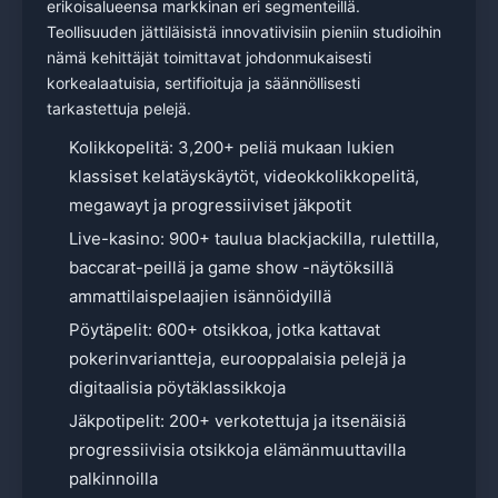
erikoisalueensa markkinan eri segmenteillä.
Teollisuuden jättiläisistä innovatiivisiin pieniin studioihin
nämä kehittäjät toimittavat johdonmukaisesti
korkealaatuisia, sertifioituja ja säännöllisesti
tarkastettuja pelejä.
Kolikkopelitä: 3,200+ peliä mukaan lukien
klassiset kelatäyskäytöt, videokkolikkopelitä,
megawayt ja progressiiviset jäkpotit
Live-kasino: 900+ taulua blackjackilla, rulettilla,
baccarat-peillä ja game show -näytöksillä
ammattilaispelaajien isännöidyillä
Pöytäpelit: 600+ otsikkoa, jotka kattavat
pokerinvariantteja, eurooppalaisia pelejä ja
digitaalisia pöytäklassikkoja
Jäkpotipelit: 200+ verkotettuja ja itsenäisiä
progressiivisia otsikkoja elämänmuuttavilla
palkinnoilla