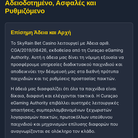
Αδειοδοτημένο, Ασφαλές και
Ρυθμιζόμενο
Επίσημη Άδεια και Αρχή
Το SkyRain Bet Casino λειτουργεί με Άδεια αριθ.
CGA/2019/08426, εκδοθείσα από τη Curaçao eGaming
Authority. Αυτή η άδεια μας δίνει τη νόμιμη εξουσία να
προσφέρουμε υπηρεσίες διαδικτυακού παιχνιδιού και
αποδεικνύει την δέσμευσή μας στα διεθνή πρότυπα
παιχνιδιών και τις ρυθμίσεις προστασίας παικτών.
Η άδειά μας διασφαλίζει ότι όλα τα παιχνίδια είναι
δίκαια, διαφανή και ελέγχονται τακτικά. Η Curaçao
eGaming Authority επιβάλλει αυστηρές λειτουργικές
απαιτήσεις, συμπεριλαμβανομένων ξεχωριστών
λογαριασμών παικτών, πρωτοκόλλων υπεύθυνου
παιχνιδιού και μηχανισμών επίλυσης διαφορών που
αναγνωρίζονται σε ολόκληρο τον κλάδο.