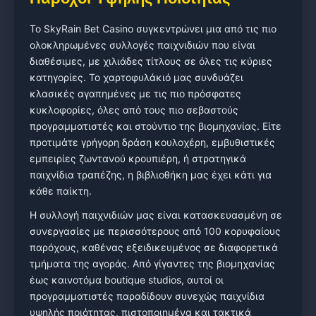
Το SkyRain Bet Casino συγκεντρώνει μια από τις πιο
ολοκληρωμένες συλλογές παιχνιδιών που είναι
διαθέσιμες, με χιλιάδες τίτλους σε όλες τις κύριες
κατηγορίες. Το χαρτοφυλάκιό μας συνδυάζει
κλασικές αγαπημένες με τις πιο πρόσφατες
κυκλοφορίες, όλες από τους πιο σεβαστούς
προγραμματιστές και στούντιο της βιομηχανίας. Είτε
προτιμάτε γρήγορη δράση κουλοχέρη, εμβυθιστικές
εμπειρίες ζωντανού κρουπιέρη, ή στρατηγικά
παιχνίδια τραπέζης, η βιβλιοθήκη μας έχει κάτι για
κάθε παίκτη.
Η συλλογή παιχνιδιών μας είναι κατασκευασμένη σε
συνεργασίες με περισσότερους από 100 κορυφαίους
παρόχους, καθένας εξειδικευμένος σε διαφορετικά
τμήματα της αγοράς. Από γίγαντες της βιομηχανίας
έως καινοτόμα boutique studios, αυτοί οι
προγραμματιστές παραδίδουν συνεχώς παιχνίδια
υψηλής ποιότητας, πιστοποιημένα και τακτικά