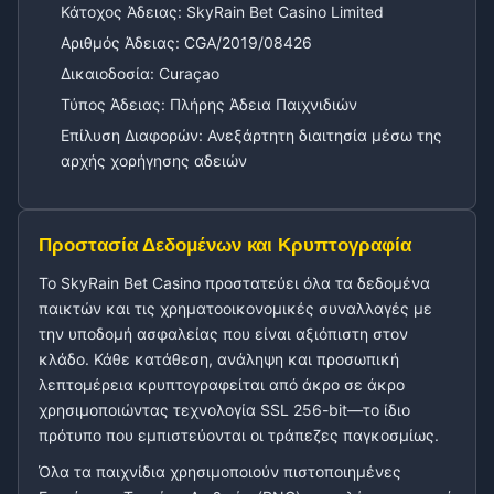
Κάτοχος Άδειας: SkyRain Bet Casino Limited
Αριθμός Άδειας: CGA/2019/08426
Δικαιοδοσία: Curaçao
Τύπος Άδειας: Πλήρης Άδεια Παιχνιδιών
Επίλυση Διαφορών: Ανεξάρτητη διαιτησία μέσω της
αρχής χορήγησης αδειών
Προστασία Δεδομένων και Κρυπτογραφία
Το SkyRain Bet Casino προστατεύει όλα τα δεδομένα
παικτών και τις χρηματοοικονομικές συναλλαγές με
την υποδομή ασφαλείας που είναι αξιόπιστη στον
κλάδο. Κάθε κατάθεση, ανάληψη και προσωπική
λεπτομέρεια κρυπτογραφείται από άκρο σε άκρο
χρησιμοποιώντας τεχνολογία SSL 256-bit—το ίδιο
πρότυπο που εμπιστεύονται οι τράπεζες παγκοσμίως.
Όλα τα παιχνίδια χρησιμοποιούν πιστοποιημένες