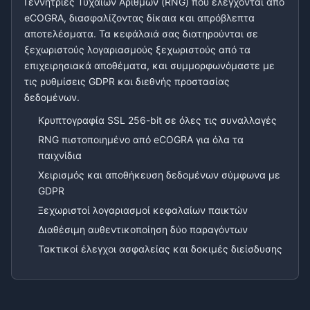
Γεννήτριες Τυχαίων Αριθμών (RNG) που ελέγχονται από
eCOGRA, διασφαλίζοντας δίκαια και απρόβλεπτα
αποτελέσματα. Τα κεφάλαιά σας διατηρούνται σε
ξεχωριστούς λογαριασμούς ξεχωριστούς από τα
επιχειρησιακά αποθέματα, και συμμορφωνόμαστε με
τις ρυθμίσεις GDPR και διεθνής προστασίας
δεδομένων.
Κρυπτογραφία SSL 256-bit σε όλες τις συναλλαγές
RNG πιστοποιημένο από eCOGRA για όλα τα
παιχνίδια
Χειρισμός και αποθήκευση δεδομένων σύμφωνα με
GDPR
Ξεχωριστοί λογαριασμοί κεφαλαίων παικτών
Διαθέσιμη αυθεντικοποίηση δύο παραγόντων
Τακτικοί έλεγχοι ασφαλείας και δοκιμές διείσδυσης