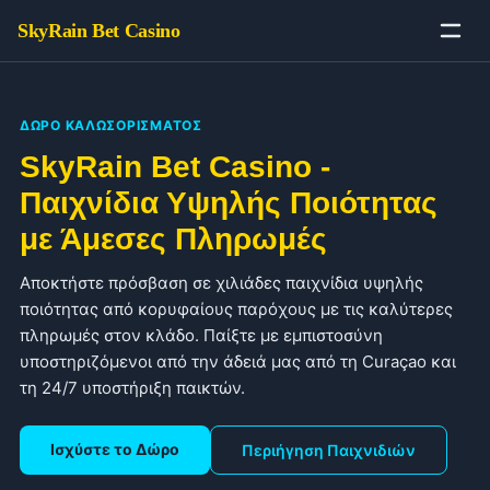
SkyRain Bet Casino
ΔΏΡΟ ΚΑΛΩΣΟΡΊΣΜΑΤΟΣ
SkyRain Bet Casino -
Παιχνίδια Υψηλής Ποιότητας
με Άμεσες Πληρωμές
Αποκτήστε πρόσβαση σε χιλιάδες παιχνίδια υψηλής
ποιότητας από κορυφαίους παρόχους με τις καλύτερες
πληρωμές στον κλάδο. Παίξτε με εμπιστοσύνη
υποστηριζόμενοι από την άδειά μας από τη Curaçao και
τη 24/7 υποστήριξη παικτών.
Ισχύστε το Δώρο
Περιήγηση Παιχνιδιών